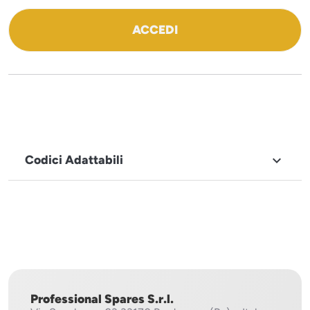
ACCEDI
Codici Adattabili

MARCHIO
Sistema
Project
Professional Spares S.r.l.