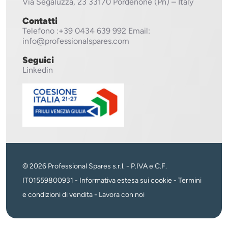
Via Segaluzza, 23
33170 Pordenone (Pn) – Italy
Contatti
Telefono
:+39 0434 639 992
Email:
info@professionalspares.com
Seguici
Linkedin
© 2026 Professional Spares s.r.l. - P.IVA e C.F.
IT01559800931 -
Informativa estesa sui cookie
-
Termini
e condizioni di vendita
-
Lavora con noi