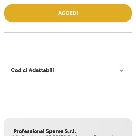
ACCEDI
Codici Adattabili

MARCHIO
Sistema
Project
Professional Spares S.r.l.