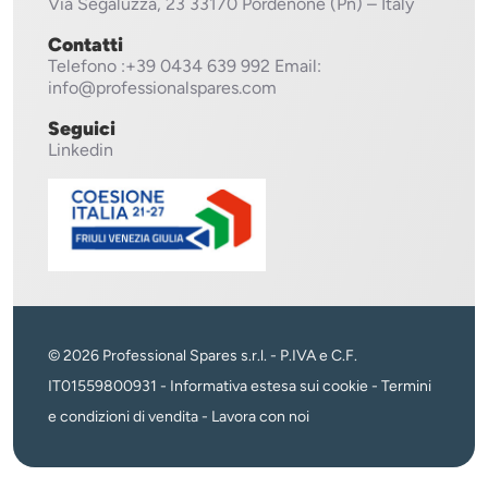
Via Segaluzza, 23
33170 Pordenone (Pn) – Italy
Contatti
Telefono
:+39 0434 639 992
Email:
info@professionalspares.com
Seguici
Linkedin
© 2026 Professional Spares s.r.l. - P.IVA e C.F.
IT01559800931 -
Informativa estesa sui cookie
-
Termini
e condizioni di vendita
-
Lavora con noi