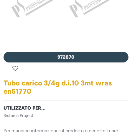
972870
favorite_border
Tubo carico 3/4g d.i.10 3mt wras
en61770
UTILIZZATO PER...
Sistema Project
Per maggiori informazioni sul prodotto o per effettuare