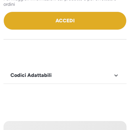
ordini
ACCEDI
Codici Adattabili

MARCHIO
Sistema
Project