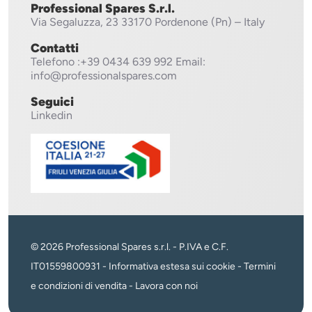
Professional Spares S.r.l.
Via Segaluzza, 23
33170 Pordenone (Pn) – Italy
Contatti
Telefono
:+39 0434 639 992
Email:
info@professionalspares.com
Seguici
Linkedin
© 2026 Professional Spares s.r.l. - P.IVA e C.F.
IT01559800931 -
Informativa estesa sui cookie
-
Termini
e condizioni di vendita
-
Lavora con noi