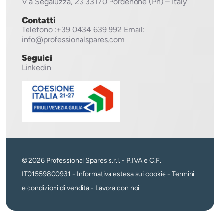
Via Segaluzza, 23
33170 Pordenone (Pn) – Italy
Contatti
Telefono
:+39 0434 639 992
Email:
info@professionalspares.com
Seguici
Linkedin
© 2026 Professional Spares s.r.l. - P.IVA e C.F.
IT01559800931 -
Informativa estesa sui cookie
-
Termini
e condizioni di vendita
-
Lavora con noi