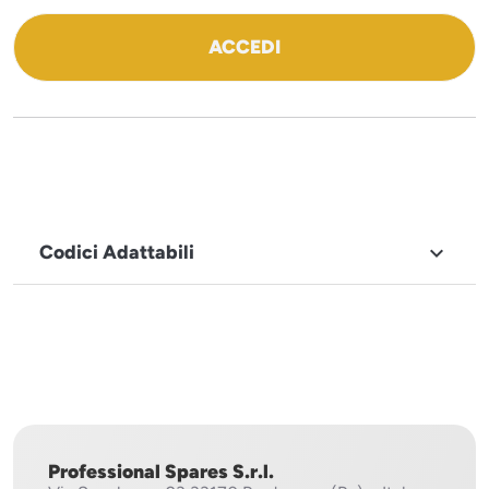
ACCEDI
Codici Adattabili

MARCHIO
Sistema
Project
Professional Spares S.r.l.