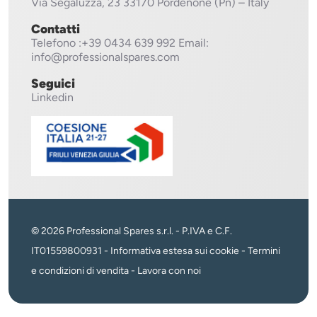
Via Segaluzza, 23
33170 Pordenone (Pn) – Italy
Contatti
Telefono
:+39 0434 639 992
Email:
info@professionalspares.com
Seguici
Linkedin
© 2026 Professional Spares s.r.l. - P.IVA e C.F.
IT01559800931 -
Informativa estesa sui cookie
-
Termini
e condizioni di vendita
-
Lavora con noi