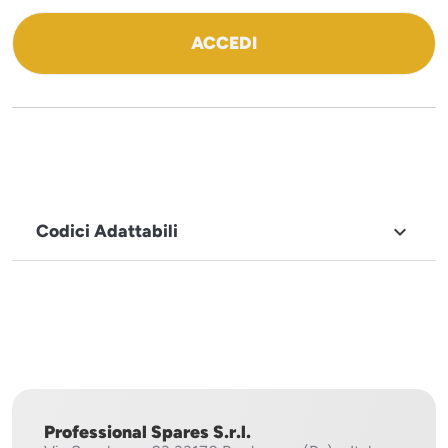
ACCEDI
Codici Adattabili

MARCHIO
Sistema
Project
Professional Spares S.r.l.