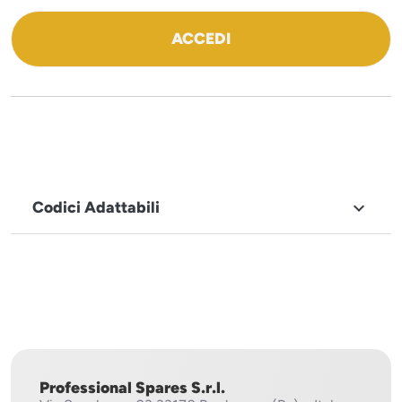
ACCEDI
Codici Adattabili

MARCHIO
Sistema
Project
Professional Spares S.r.l.