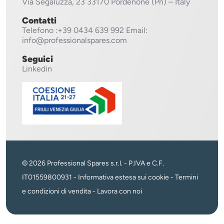
Via Segaluzza, 23
33170 Pordenone (Pn) – Italy
Contatti
Telefono
:+39 0434 639 992
Email:
info@professionalspares.com
Seguici
Linkedin
© 2026 Professional Spares s.r.l. - P.IVA e C.F.
IT01559800931 -
Informativa estesa sui cookie
-
Termini
e condizioni di vendita
-
Lavora con noi