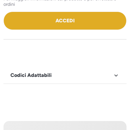
ordini
ACCEDI
Codici Adattabili

MARCHIO
Sistema
Project