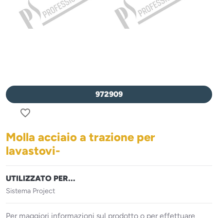
972909
favorite_border
Molla acciaio a trazione per
lavastovi-
UTILIZZATO PER...
Sistema Project
Per maggiori informazioni sul prodotto o per effettuare