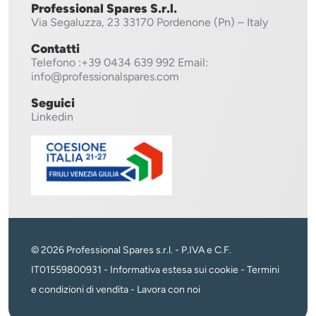
Professional Spares S.r.l.
Via Segaluzza, 23
33170 Pordenone (Pn) – Italy
Contatti
Telefono
:+39 0434 639 992
Email:
info@professionalspares.com
Seguici
Linkedin
© 2026 Professional Spares s.r.l. - P.IVA e C.F.
IT01559800931 -
Informativa estesa sui cookie
-
Termini
e condizioni di vendita
-
Lavora con noi