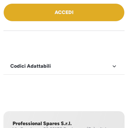
ACCEDI
Codici Adattabili

MARCHIO
Sistema
Project
Professional Spares S.r.l.