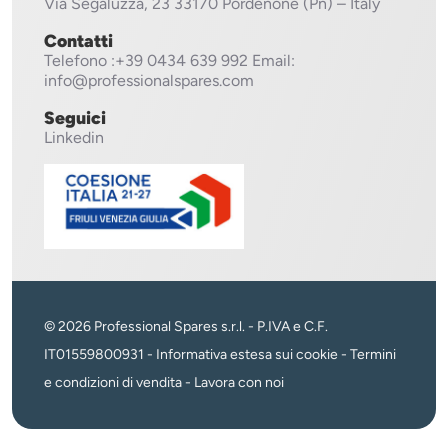
Via Segaluzza, 23
33170 Pordenone (Pn) – Italy
Contatti
Telefono
:+39 0434 639 992
Email:
info@professionalspares.com
Seguici
Linkedin
© 2026 Professional Spares s.r.l. - P.IVA e C.F.
IT01559800931 -
Informativa estesa sui cookie
-
Termini
e condizioni di vendita
-
Lavora con noi