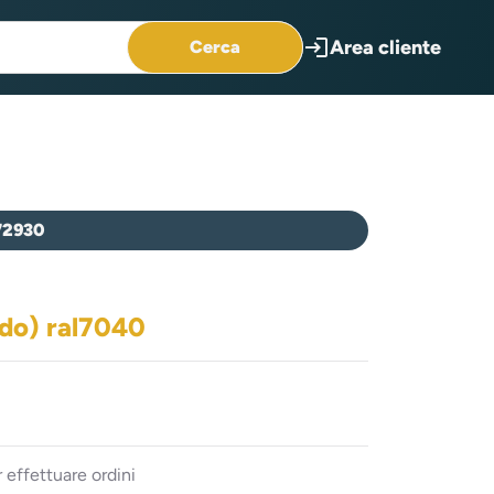
login
Area cliente
Cerca
72930
ndo) ral7040
 effettuare ordini