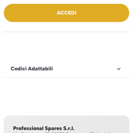
ACCEDI
Codici Adattabili

MARCHIO
Sistema
Project
Professional Spares S.r.l.