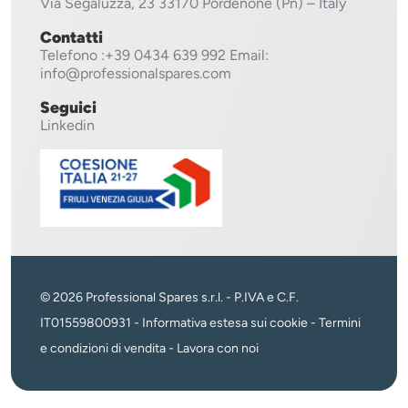
Via Segaluzza, 23
33170 Pordenone (Pn) – Italy
Contatti
Telefono
:+39 0434 639 992
Email:
info@professionalspares.com
Seguici
Linkedin
© 2026 Professional Spares s.r.l. - P.IVA e C.F.
IT01559800931 -
Informativa estesa sui cookie
-
Termini
e condizioni di vendita
-
Lavora con noi