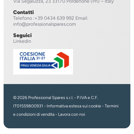
Via Segaluzza, 23
33170 Pordenone (Pn) – Italy
Contatti
Telefono
:+39 0434 639 992
Email:
info@professionalspares.com
Seguici
Linkedin
© 2026 Professional Spares s.r.l. - P.IVA e C.F.
IT01559800931 -
Informativa estesa sui cookie
-
Termini
e condizioni di vendita
-
Lavora con noi