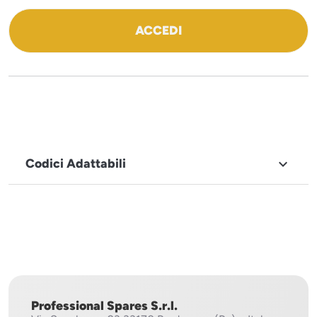
ACCEDI
Codici Adattabili

MARCHIO
Sistema
Project
Professional Spares S.r.l.