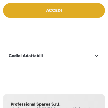
ACCEDI
Codici Adattabili

MARCHIO
Sistema
Project
Professional Spares S.r.l.