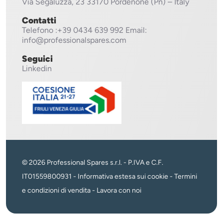
Via Segaluzza, 23
33170 Pordenone (Pn) – Italy
Contatti
Telefono
:+39 0434 639 992
Email:
info@professionalspares.com
Seguici
Linkedin
© 2026 Professional Spares s.r.l. - P.IVA e C.F.
IT01559800931 -
Informativa estesa sui cookie
-
Termini
e condizioni di vendita
-
Lavora con noi