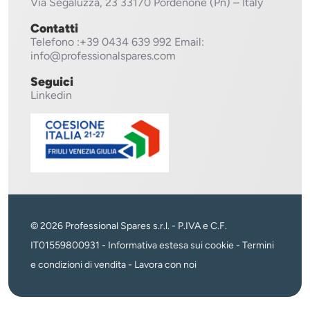
Via Segaluzza, 23
33170 Pordenone (Pn) – Italy
Contatti
Telefono
:+39 0434 639 992
Email:
info@professionalspares.com
Seguici
Linkedin
© 2026 Professional Spares s.r.l. - P.IVA e C.F.
IT01559800931 -
Informativa estesa sui cookie
-
Termini
e condizioni di vendita
-
Lavora con noi