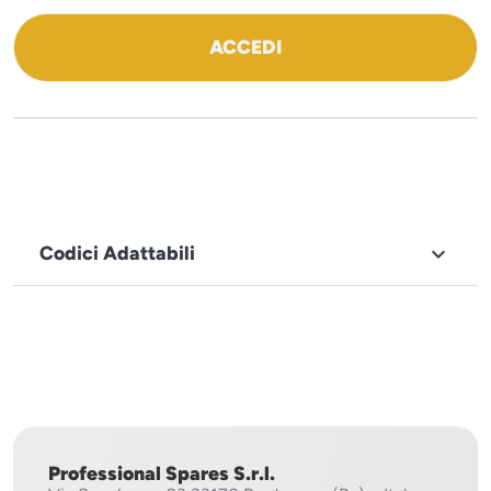
ACCEDI
Codici Adattabili

MARCHIO
Sistema
Project
Professional Spares S.r.l.