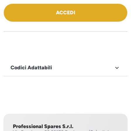
ACCEDI
Codici Adattabili

MARCHIO
Sistema
Project
Professional Spares S.r.l.