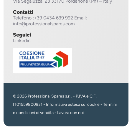
Via Segaluzza, 23
33170 Pordenone (Pn) – Italy
Contatti
Telefono
:+39 0434 639 992
Email:
info@professionalspares.com
Seguici
Linkedin
© 2026 Professional Spares s.r.l. - P.IVA e C.F.
IT01559800931 -
Informativa estesa sui cookie
-
Termini
e condizioni di vendita
-
Lavora con noi