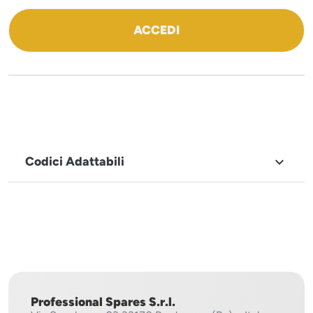
ACCEDI
Codici Adattabili

MARCHIO
Sistema
Project
Professional Spares S.r.l.