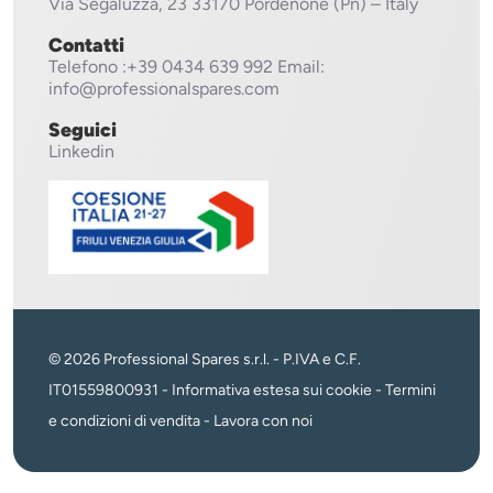
Via Segaluzza, 23
33170 Pordenone (Pn) – Italy
Contatti
Telefono
:+39 0434 639 992
Email:
info@professionalspares.com
Seguici
Linkedin
© 2026 Professional Spares s.r.l. - P.IVA e C.F.
IT01559800931 -
Informativa estesa sui cookie
-
Termini
e condizioni di vendita
-
Lavora con noi