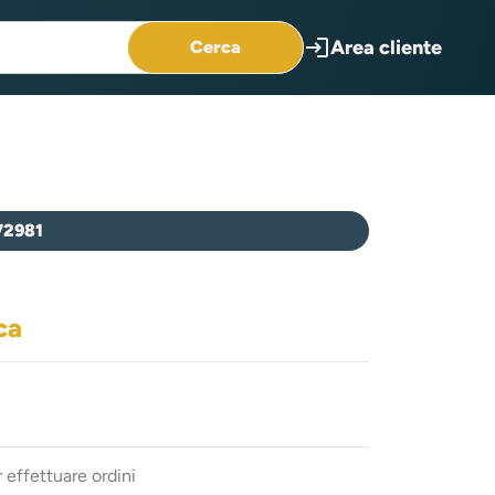
login
Area cliente
Cerca
72981
ca
 effettuare ordini