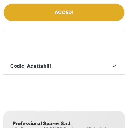
ACCEDI
Codici Adattabili

MARCHIO
Sistema
Project
Professional Spares S.r.l.