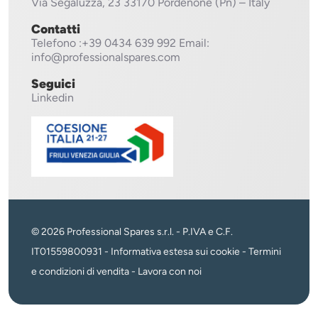
Via Segaluzza, 23
33170 Pordenone (Pn) – Italy
Contatti
Telefono
:+39 0434 639 992
Email:
info@professionalspares.com
Seguici
Linkedin
© 2026 Professional Spares s.r.l. - P.IVA e C.F.
IT01559800931 -
Informativa estesa sui cookie
-
Termini
e condizioni di vendita
-
Lavora con noi