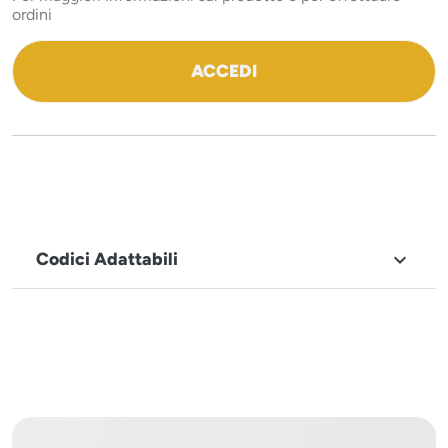
ordini
ACCEDI
Codici Adattabili

MARCHIO
Sistema
Project