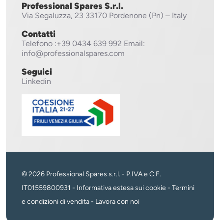
Professional Spares S.r.l.
Via Segaluzza, 23
33170 Pordenone (Pn) – Italy
Contatti
Telefono
:+39 0434 639 992
Email:
info@professionalspares.com
Seguici
Linkedin
© 2026 Professional Spares s.r.l. - P.IVA e C.F.
IT01559800931 -
Informativa estesa sui cookie
-
Termini
e condizioni di vendita
-
Lavora con noi