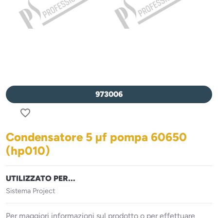
973006
favorite_border
Condensatore 5 µf pompa 60650
(hp010)
UTILIZZATO PER...
Sistema Project
Per maggiori informazioni sul prodotto o per effettuare