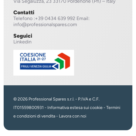
Via Segaluzza, 23
33170 Pordenone (Pn) – Italy
Contatti
Telefono
:+39 0434 639 992
Email:
info@professionalspares.com
Seguici
Linkedin
© 2026 Professional Spares s.r.l. - P.IVA e C.F.
IT01559800931 -
Informativa estesa sui cookie
-
Termini
e condizioni di vendita
-
Lavora con noi