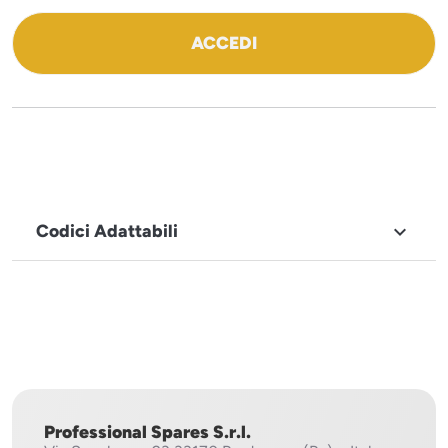
ACCEDI
Codici Adattabili

MARCHIO
Sistema
Project
Professional Spares S.r.l.