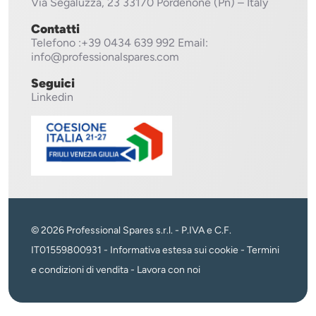
Via Segaluzza, 23
33170 Pordenone (Pn) – Italy
Contatti
Telefono
:+39 0434 639 992
Email:
info@professionalspares.com
Seguici
Linkedin
© 2026 Professional Spares s.r.l. - P.IVA e C.F.
IT01559800931 -
Informativa estesa sui cookie
-
Termini
e condizioni di vendita
-
Lavora con noi