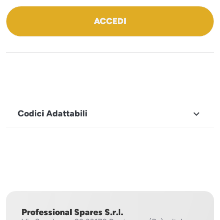
ACCEDI
Codici Adattabili

MARCHIO
Sistema
Project
Professional Spares S.r.l.