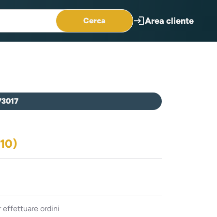
login
Area cliente
Cerca
73017
10)
 effettuare ordini