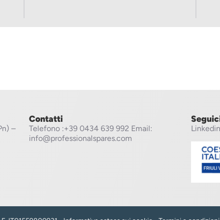
Contatti
Seguic
Pn) –
Telefono
:+39 0434 639 992
Email:
Linkedi
info@professionalspares.com