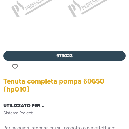
973023
favorite_border
Tenuta completa pompa 60650
(hp010)
UTILIZZATO PER...
Sistema Project
Per maggiori informazioni sul prodotto o per effettuare