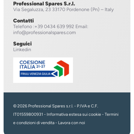
Professional Spares S.r.l.
Via Segaluzza, 23
33170 Pordenone (Pn) – Italy
Contatti
Telefono
:+39 0434 639 992
Email:
info@professionalspares.com
Seguici
Linkedin
© 2026 Professional Spares s.r.l. - P.IVA e C.F.
IT01559800931 -
Informativa estesa sui cookie
-
Termini
e condizioni di vendita
-
Lavora con noi