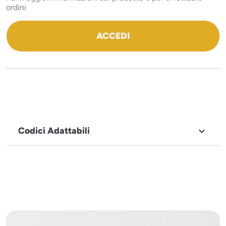
ordini
ACCEDI
Codici Adattabili

MARCHIO
Sistema
Project