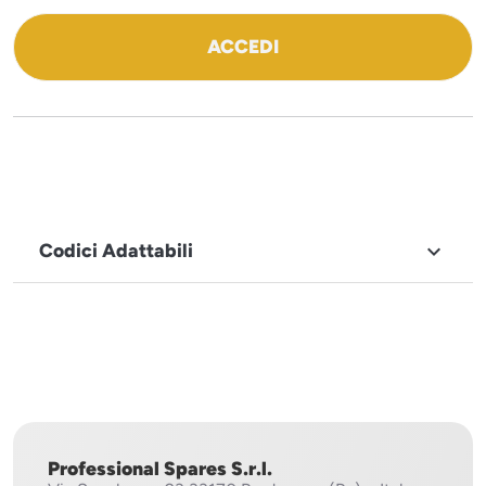
ACCEDI
Codici Adattabili

MARCHIO
Sistema
Project
Professional Spares S.r.l.