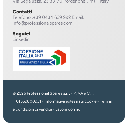
Via Segaluzza, 23
33170 Pordenone (Pn) – Italy
Contatti
Telefono
:+39 0434 639 992
Email:
info@professionalspares.com
Seguici
Linkedin
© 2026 Professional Spares s.r.l. - P.IVA e C.F.
IT01559800931 -
Informativa estesa sui cookie
-
Termini
e condizioni di vendita
-
Lavora con noi