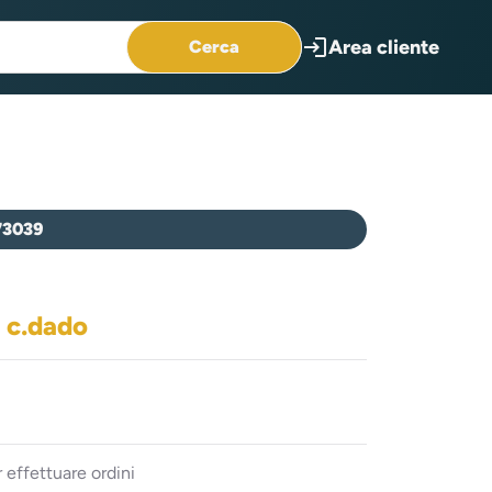
login
Area cliente
Cerca
73039
 c.dado
 effettuare ordini