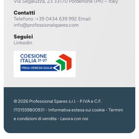
Via Segaluzza, 23
33170 Pordenone (Pn) – Italy
Contatti
Telefono
:+39 0434 639 992
Email:
info@professionalspares.com
Seguici
Linkedin
© 2026 Professional Spares s.r.l. - P.IVA e C.F.
IT01559800931 -
Informativa estesa sui cookie
-
Termini
e condizioni di vendita
-
Lavora con noi