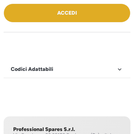
ACCEDI
Codici Adattabili

MARCHIO
Sistema
Project
Professional Spares S.r.l.