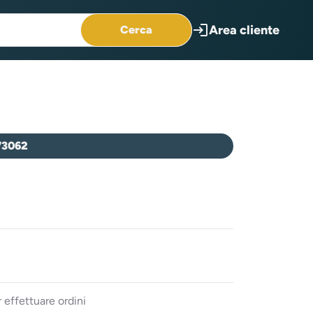
login
Area cliente
Cerca
73062
 effettuare ordini