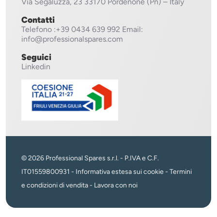
Via Segaluzza, 23
33170 Pordenone (Pn) – Italy
Contatti
Telefono
:+39 0434 639 992
Email:
info@professionalspares.com
Seguici
Linkedin
© 2026 Professional Spares s.r.l. - P.IVA e C.F.
IT01559800931 -
Informativa estesa sui cookie
-
Termini
e condizioni di vendita
-
Lavora con noi