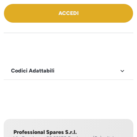
ACCEDI
Codici Adattabili

MARCHIO
Sistema
Project
Professional Spares S.r.l.