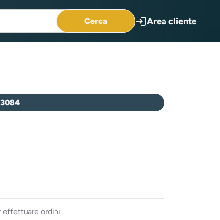
login
Area cliente
Cerca
73084
 effettuare ordini