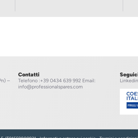
Contatti
Seguic
Pn) –
Telefono
:+39 0434 639 992
Email:
Linkedi
info@professionalspares.com