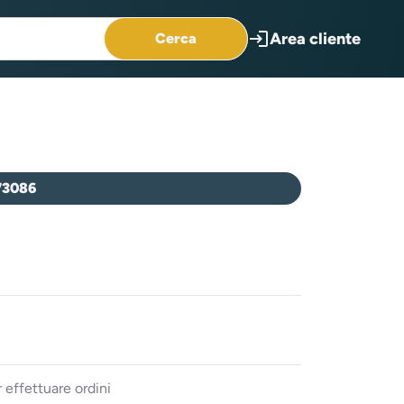
login
Area cliente
Cerca
73086
 effettuare ordini