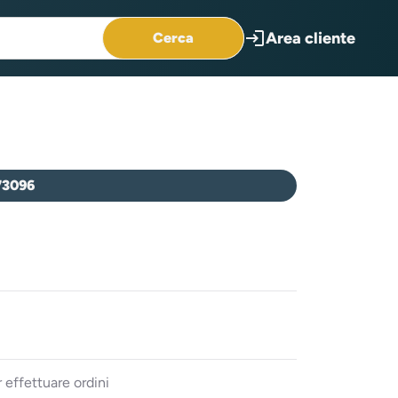
login
Area cliente
Cerca
73096
 effettuare ordini