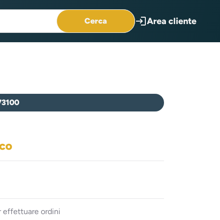
login
Area cliente
Cerca
73100
ico
 effettuare ordini