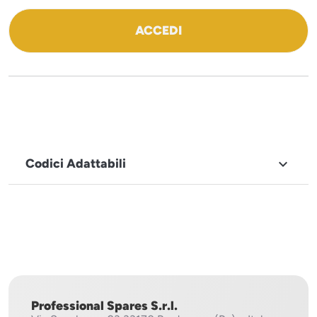
ACCEDI
Codici Adattabili

MARCHIO
Jemi
Professional Spares S.r.l.