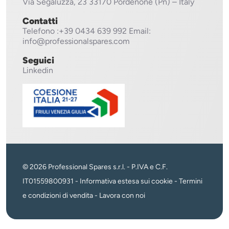
Via Segaluzza, 23
33170 Pordenone (Pn) – Italy
Contatti
Telefono
:+39 0434 639 992
Email:
info@professionalspares.com
Seguici
Linkedin
© 2026 Professional Spares s.r.l. - P.IVA e C.F.
IT01559800931 -
Informativa estesa sui cookie
-
Termini
e condizioni di vendita
-
Lavora con noi