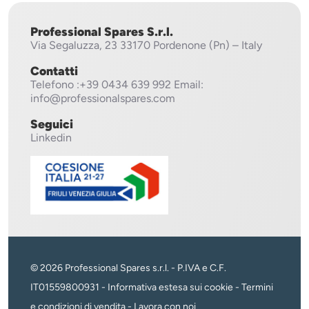
Professional Spares S.r.l.
Via Segaluzza, 23
33170 Pordenone (Pn) – Italy
Contatti
Telefono
:+39 0434 639 992
Email:
info@professionalspares.com
Seguici
Linkedin
© 2026 Professional Spares s.r.l. - P.IVA e C.F.
IT01559800931 -
Informativa estesa sui cookie
-
Termini
e condizioni di vendita
-
Lavora con noi