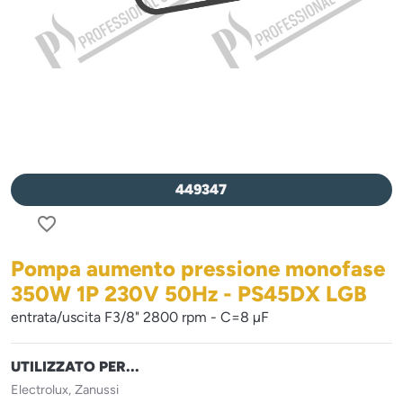
449347
favorite_border
Pompa aumento pressione monofase
350W 1P 230V 50Hz - PS45DX LGB
entrata/uscita F3/8" 2800 rpm - C=8 µF
UTILIZZATO PER...
Electrolux, Zanussi