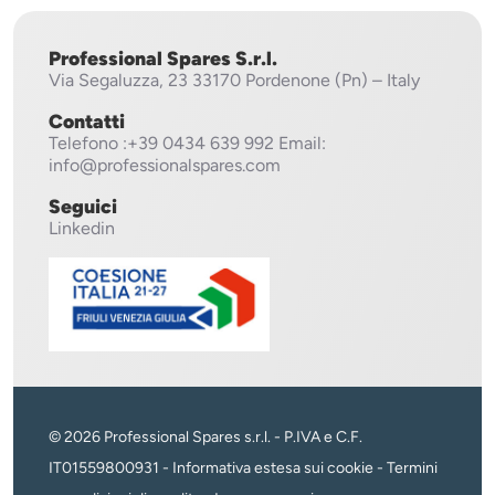
Professional Spares S.r.l.
Via Segaluzza, 23
33170 Pordenone (Pn) – Italy
Contatti
Telefono
:+39 0434 639 992
Email:
info@professionalspares.com
Seguici
Linkedin
© 2026 Professional Spares s.r.l. - P.IVA e C.F.
IT01559800931 -
Informativa estesa sui cookie
-
Termini