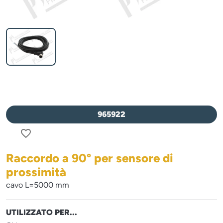
965922
favorite_border
Raccordo a 90° per sensore di
prossimità
cavo L=5000 mm
UTILIZZATO PER...