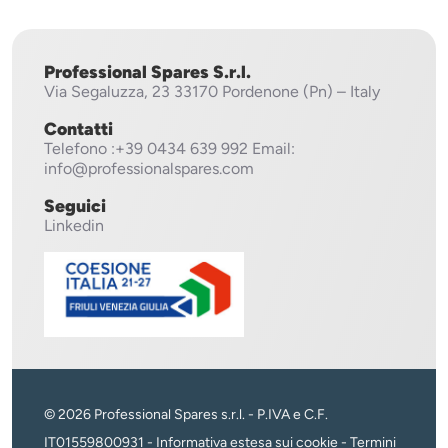
Professional Spares S.r.l.
Via Segaluzza, 23
33170 Pordenone (Pn) – Italy
Contatti
Telefono
:+39 0434 639 992
Email:
info@professionalspares.com
Seguici
Linkedin
© 2026 Professional Spares s.r.l. - P.IVA e C.F.
IT01559800931 -
Informativa estesa sui cookie
-
Termini