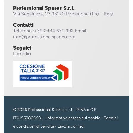
Professional Spares S.r.l.
Via Segaluzza, 23
33170 Pordenone (Pn) – Italy
Contatti
Telefono
:+39 0434 639 992
Email:
info@professionalspares.com
Seguici
Linkedin
© 2026 Professional Spares s.r.l. - P.IVA e C.F.
IT01559800931 -
Informativa estesa sui cookie
-
Termini
e condizioni di vendita
-
Lavora con noi