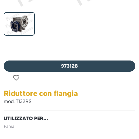
973128
favorite_border
Riduttore con flangia
mod. TI32RS
UTILIZZATO PER...
Fama