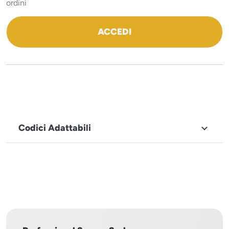
ordini
ACCEDI
Codici Adattabili

MARCHIO
Salva
Industrial