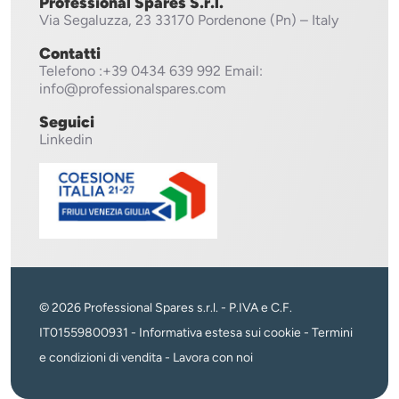
Professional Spares S.r.l.
Via Segaluzza, 23
33170 Pordenone (Pn) – Italy
Contatti
Telefono
:+39 0434 639 992
Email:
info@professionalspares.com
Seguici
Linkedin
© 2026 Professional Spares s.r.l. - P.IVA e C.F.
IT01559800931 -
Informativa estesa sui cookie
-
Termini
e condizioni di vendita
-
Lavora con noi