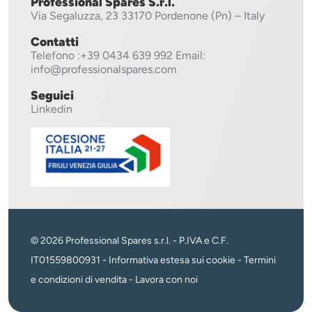
Professional Spares S.r.l.
Via Segaluzza, 23
33170 Pordenone (Pn) – Italy
Contatti
Telefono
:+39 0434 639 992
Email:
info@professionalspares.com
Seguici
Linkedin
© 2026 Professional Spares s.r.l. - P.IVA e C.F.
IT01559800931 -
Informativa estesa sui cookie
-
Termini
e condizioni di vendita
-
Lavora con noi