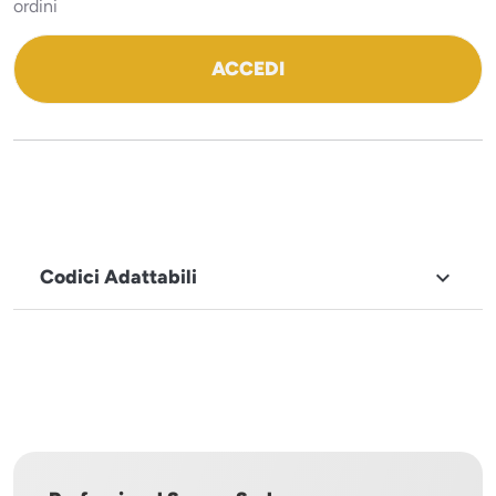
ordini
ACCEDI
Codici Adattabili

MARCHIO
Tecnodom