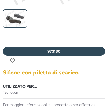
973130
favorite_border
Sifone con piletta di scarico
UTILIZZATO PER...
Tecnodom
Per maggiori informazioni sul prodotto o per effettuare