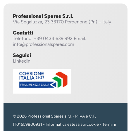
Professional Spares S.r.l.
Via Segaluzza, 23
33170 Pordenone (Pn) – Italy
Contatti
Telefono
:+39 0434 639 992
Email:
info@professionalspares.com
Seguici
Linkedin
© 2026 Professional Spares s.r.l. - P.IVA e C.F.
IT01559800931 -
Informativa estesa sui cookie
-
Termini