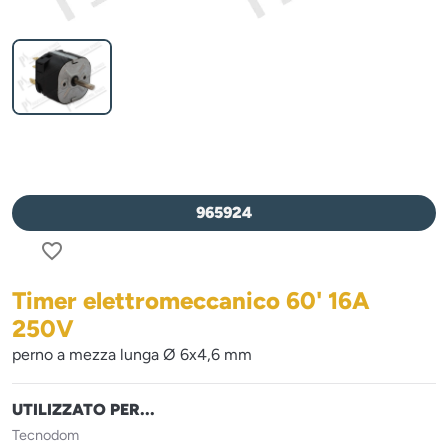
965924
favorite_border
Timer elettromeccanico 60' 16A
250V
perno a mezza lunga Ø 6x4,6 mm
UTILIZZATO PER...
Tecnodom