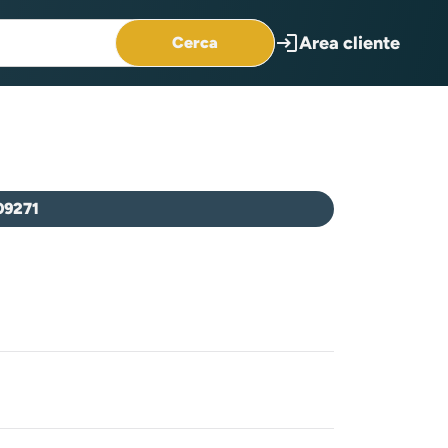
login
Area cliente
Cerca
09271