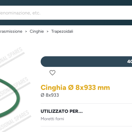
trasmissione
Cinghie
Trapezoidali
4
favorite_border
Cinghia Ø 8x933 mm
Ø 8x933
UTILIZZATO PER...
Moretti forni