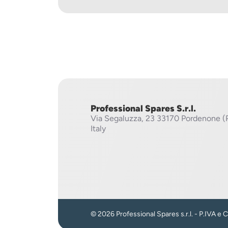
Professional Spares S.r.l.
Via Segaluzza, 23
33170 Pordenone (
Italy
© 2026 Professional Spares s.r.l. - P.IVA e