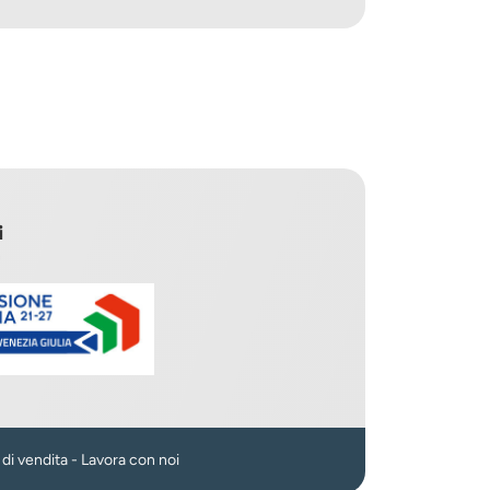
i
n
 di vendita
-
Lavora con noi