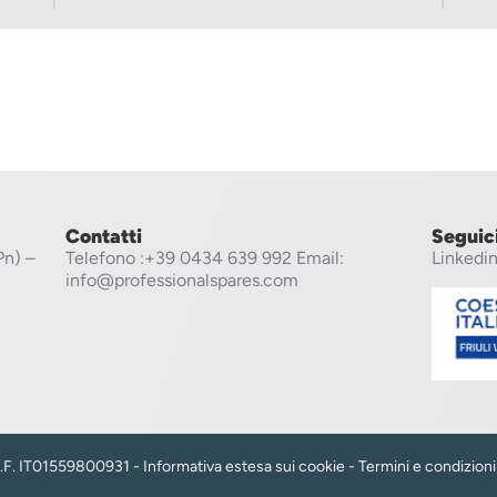
Contatti
Seguic
Pn) –
Telefono
:+39 0434 639 992
Email:
Linkedi
info@professionalspares.com
 C.F. IT01559800931 -
Informativa estesa sui cookie
-
Termini e condizioni