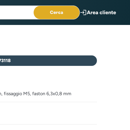
login
Area cliente
Cerca
73118
, fissaggio M5, faston 6,3x0,8 mm