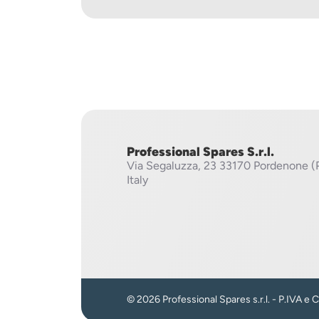
Professional Spares S.r.l.
Via Segaluzza, 23
33170 Pordenone (
Italy
© 2026 Professional Spares s.r.l. - P.IVA e