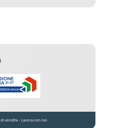
i
n
 di vendita
-
Lavora con noi