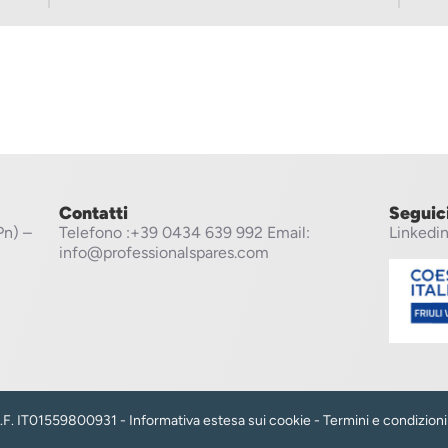
Contatti
Seguic
Pn) –
Telefono
:+39 0434 639 992
Email:
Linkedi
info@professionalspares.com
 C.F. IT01559800931 -
Informativa estesa sui cookie
-
Termini e condizioni