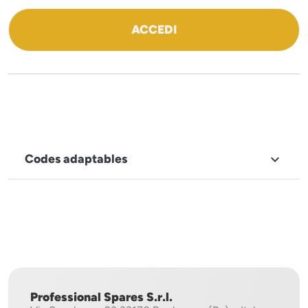
ACCEDI
Codes adaptables

MARQUE
Icematic
Professional Spares S.r.l.