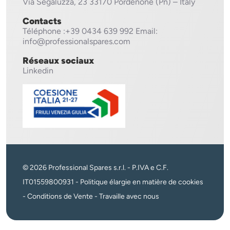
Via Segaluzza, 23
33170 Pordenone (Pn) – Italy
Contacts
Téléphone
:+39 0434 639 992
Email:
info@professionalspares.com
Réseaux sociaux
Linkedin
© 2026 Professional Spares s.r.l. - P.IVA e C.F.
IT01559800931 -
Politique élargie en matière de cookies
-
Conditions de Vente
-
Travaille avec nous