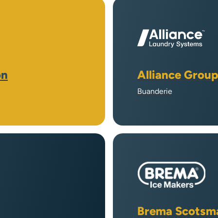
on
Alliance Grou
Buanderie
Brema Scotsm